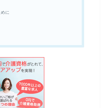
ために
』