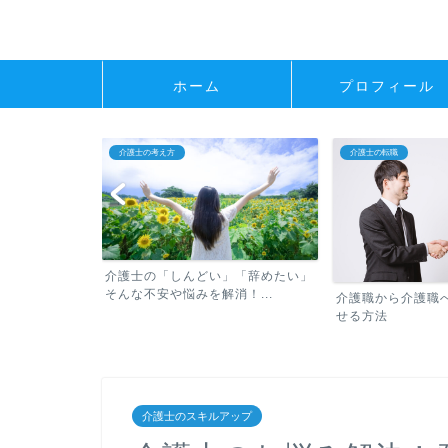
ホーム
プロフィール
介護士の転職
介護士の転職
」「辞めたい」
未経験からの転職
！...
のメリットとデメ
介護職から介護職への転職で成功さ
せる方法
介護士のスキルアップ