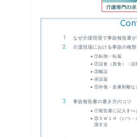
Con
なぜ介護現場で事故報告書が
介護現場における事故の種類
①転倒・転落
②誤食（異食）・誤
③離設
④誤薬
⑤外傷・皮膚剥離な
事故報告書の書き方のコツ
①報告書に記入すべ
⑤５Ｗ１Ｈ（いつ・
識する