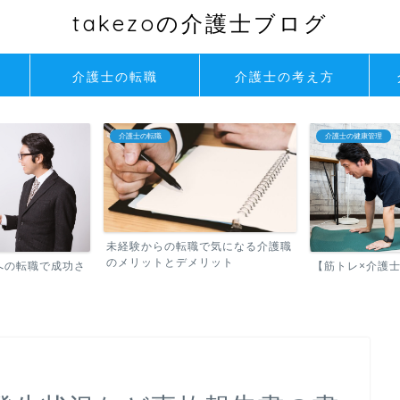
takezoの介護士ブログ
介護士の転職
介護士の考え方
介護士の健康管理
介護士のスキルアップ
で気になる介護職
介護士のイライ
リット
身に付けたい！ア
【筋トレ×介護士】は相性最強