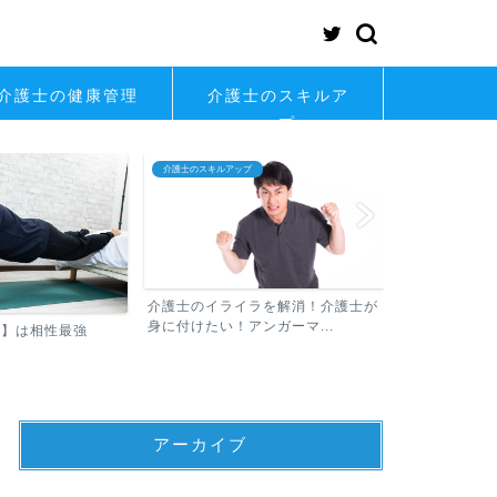
介護士の健康管理
介護士のスキルア
ップ
介護士の転職
介護士の考え方
ラを解消！介護士が
介護士の「し
ンガーマ...
そんな不安や悩
介護士が知っておくべき転職の常識
アーカイブ