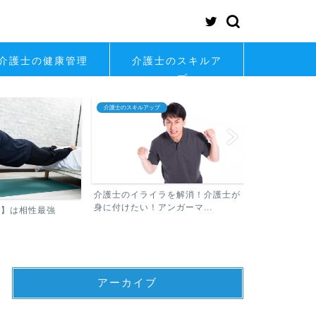
介護士の健康管理
介護士のスキルア
ップ
介護士の転職
介護士の考え方
ラを解消！介護士が
介護士の「し
ンガーマ...
そんな不安や悩
介護士が知っておくべき転職の常識
アーカイブ