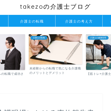
takezoの介護士ブログ
介護士の転職
介護士の考え方
介護士の健康管理
介護士のスキルアップ
で気になる介護職
介護士のイライ
リット
身に付けたい！ア
【筋トレ×介護士】は相性最強