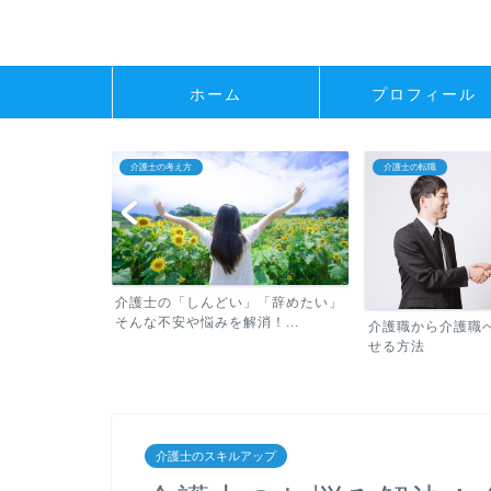
ホーム
プロフィール
介護士の転職
介護士の転職
」「辞めたい」
未経験からの転職
！...
のメリットとデメ
介護職から介護職への転職で成功さ
せる方法
介護士のスキルアップ