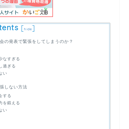
tents
[
]
hide
会の発表で緊張をしてしまうのか？
少なすぎる
し過ぎる
ない
張しない方法
をする
力を鍛える
ない