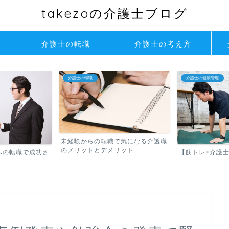
takezoの介護士ブログ
介護士の転職
介護士の考え方
介護士の健康管理
介護士のスキルアップ
で気になる介護職
介護士のイライ
リット
身に付けたい！ア
【筋トレ×介護士】は相性最強