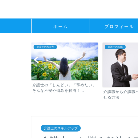
ホーム
プロフィール
介護士の転職
介護士の転職
」「辞めたい」
未経験からの転職
！...
のメリットとデメ
介護職から介護職への転職で成功さ
せる方法
介護士のスキルアップ