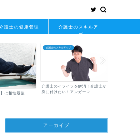
介護士の健康管理
介護士のスキルア
ップ
介護士の転職
介護士の考え方
ラを解消！介護士が
介護士の「し
ンガーマ...
そんな不安や悩
介護士が知っておくべき転職の常識
アーカイブ