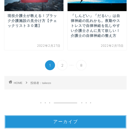
現役介護士が教える！ブラッ
「しんどい」「だるい」は自
ク介護施設の見分け方【チェ
律神経の乱れかも。夜勤やス
ックリスト３０選】
トレスで自律神経を乱しやす
い介護士さんに見て欲しい！
介護士の自律神経の整え方
2022年2月27日
2022年2月15日
...
1
2
8
HOME
投稿者：takezo
アーカイブ