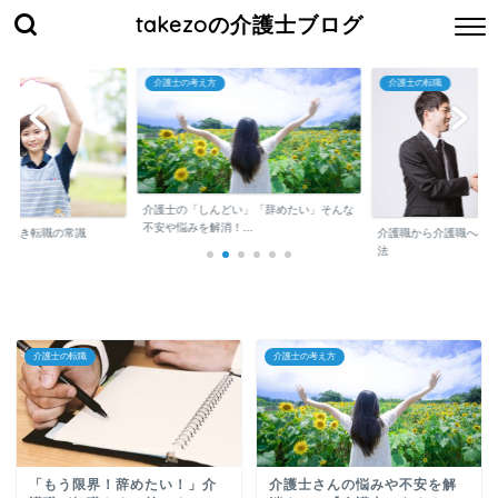
takezoの介護士ブログ
介護士の考え方
介護士の転職
介護士の「しんどい」「辞めたい」そんな
不安や悩みを解消！...
くべき転職の常識
介護職から介護職への
法
介護士の転職
介護士の考え方
「もう限界！辞めたい！」介
介護士さんの悩みや不安を解