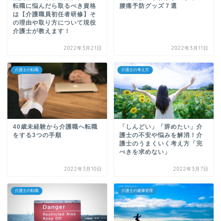
転職に悩んだら取るべき資格
腰痛予防グッズ７選
は【介護職員初任者研修】そ
の理由や取り方について現役
介護士が教えます！
2022年3月21日
2022年3月11日
介護士の転職
介護士の考え方
40歳未経験から介護職へ転職
「しんどい」「辞めたい」介
をする3つの手順
護士の不安や悩みを解消！介
護士のうまくいく考え方「完
ぺきを求めない」
2022年3月10日
2022年3月7日
介護士の転職
介護士の健康管理