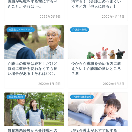
護職が転職をする前にするべ
消する！【介護士のうまくい
きこと。それは○○。
く考え方『他人に頼る』】
2022年5月9日
2022年4月19日
介護士のスキルアップ
介護士の転職
介護士の敬語は絶対！だけど
今から介護職を始める方に教
特別に敬語を使わなくても良
えたい！介護職の良いところ
い場合がある！それは〇〇。
７選
2022年4月15日
2022年4月2日
介護士の転職
介護士の健康管理
無資格未経験から介護職への
現役介護士がおすすめする！