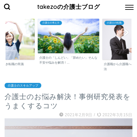
takezoの介護士ブログ
介護士の考え方
介護士の転職
介護士の「しんどい」「辞めたい」そんな
不安や悩みを解消！...
くべき転職の常識
介護職から介護職への
法
介護士のスキルアップ
介護士のお悩み解決！事例研究発表を
うまくするコツ
2021年2月9日
/
2022年3月15日