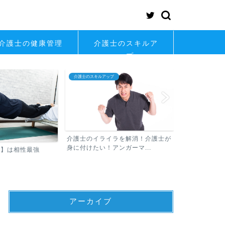
介護士の健康管理
介護士のスキルア
ップ
介護士のスキルアップ
介護士の転職
介護士のイライラを解消！介護士が
身に付けたい！アンガーマ...
士】は相性最強
介護士が知っ
アーカイブ