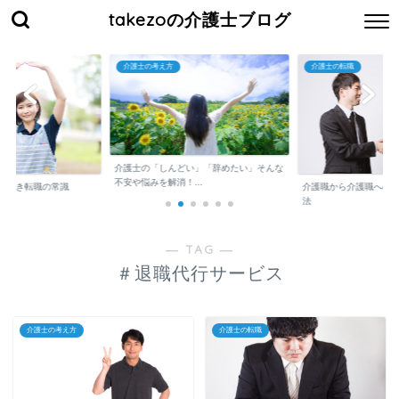
takezoの介護士ブログ
介護士の考え方
介護士の転職
介護士の「しんどい」「辞めたい」そんな
不安や悩みを解消！...
くべき転職の常識
介護職から介護職への
法
― TAG ―
＃退職代行サービス
介護士の考え方
介護士の転職