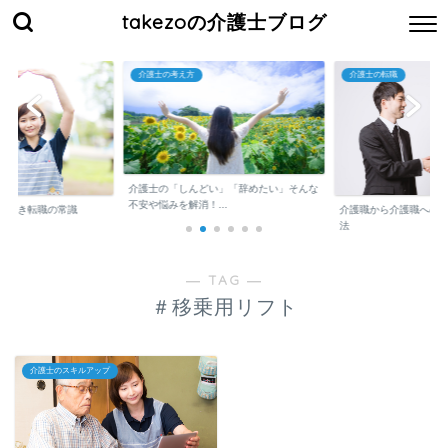
takezoの介護士ブログ
介護士の考え方
介護士の転職
介護士の「しんどい」「辞めたい」そんな
不安や悩みを解消！...
くべき転職の常識
介護職から介護職への
法
― TAG ―
＃移乗用リフト
介護士のスキルアップ