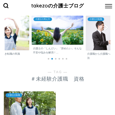
takezoの介護士ブログ
介護士の考え方
介護士の転職
介護士の「しんどい」「辞めたい」そんな
不安や悩みを解消！...
くべき転職の常識
介護職から介護職への
法
― TAG ―
＃未経験介護職 資格
介護士の転職