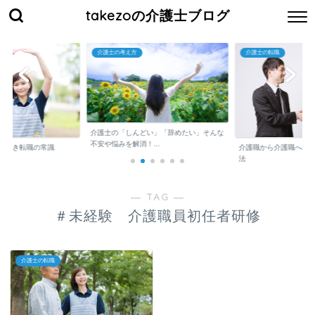
takezoの介護士ブログ
介護士の考え方
介護士の転職
介護士の「しんどい」「辞めたい」そんな
不安や悩みを解消！...
くべき転職の常識
介護職から介護職への
法
― TAG ―
＃未経験 介護職員初任者研修
介護士の転職