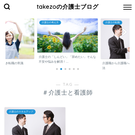
takezoの介護士ブログ
介護士の考え方
介護士の転職
介護士の「しんどい」「辞めたい」そんな
不安や悩みを解消！...
くべき転職の常識
介護職から介護職への
法
― TAG ―
＃介護士と看護師
介護士のスキルアップ