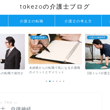
takezoの介護士ブログ
介護士の転職
介護士の考え方
介護士の転職
介護士の健康管理
未経験からの転職で気になる介護職
のメリットとデメリット
への転職で成功さ
【筋トレ×介護
― TAG ―
護士 自律神経