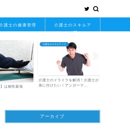
介護士の健康管理
介護士のスキルア
ップ
介護士のスキルアップ
介護士の転職
介護士のイライラを解消！介護士が
身に付けたい！アンガーマ...
士】は相性最強
介護士が知っ
アーカイブ