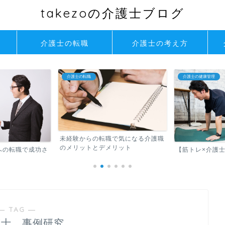
takezoの介護士ブログ
介護士の転職
介護士の考え方
介護士の転職
介護士の健康管理
未経験からの転職で気になる介護職
のメリットとデメリット
への転職で成功さ
【筋トレ×介護
― TAG ―
護士 事例研究