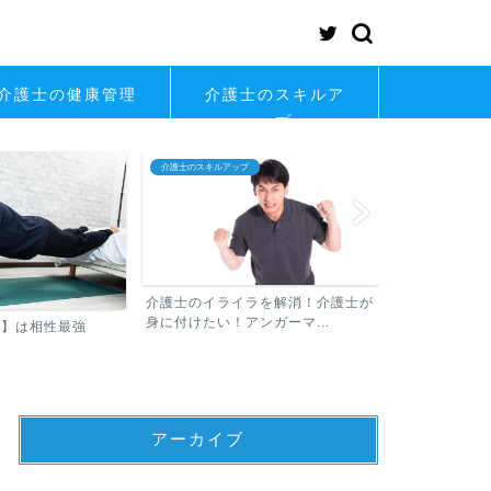
介護士の健康管理
介護士のスキルア
ップ
介護士のスキルアップ
介護士の転職
介護士のイライラを解消！介護士が
身に付けたい！アンガーマ...
士】は相性最強
介護士が知っ
アーカイブ