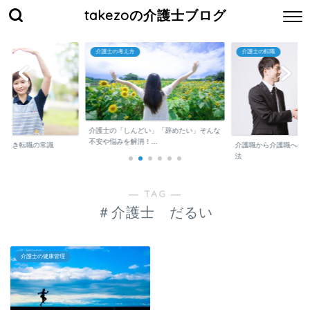
takezoの介護士ブログ
介護士の考え方
介護士の転職
介護士の「しんどい」「辞めたい」そんな
不安や悩みを解消！...
くべき転職の常識
介護職から介護職への
法
― TAG ―
＃介護士 だるい
介護士の健康管理