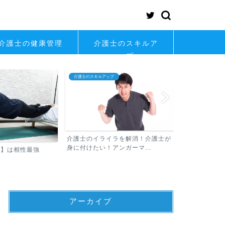
介護士の健康管理
介護士のスキルア
ップ
介護士のスキルアップ
介護士の転職
介護士のイライラを解消！介護士が
身に付けたい！アンガーマ...
士】は相性最強
介護士が知っ
アーカイブ