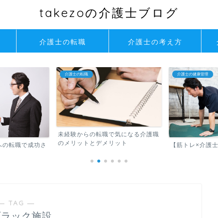
takezoの介護士ブログ
介護士の転職
介護士の考え方
介護士の転職
介護士の健康管理
未経験からの転職で気になる介護職
のメリットとデメリット
への転職で成功さ
【筋トレ×介護
― TAG ―
ブラック施設