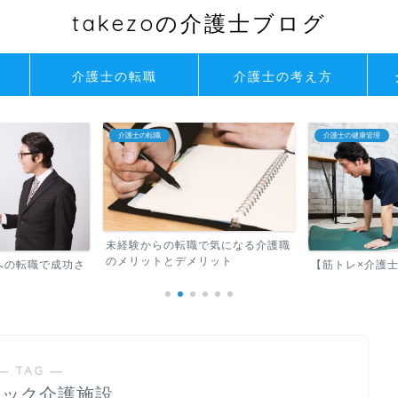
takezoの介護士ブログ
介護士の転職
介護士の考え方
介護士の転職
介護士の健康管理
未経験からの転職で気になる介護職
のメリットとデメリット
への転職で成功さ
【筋トレ×介護
― TAG ―
ラック介護施設