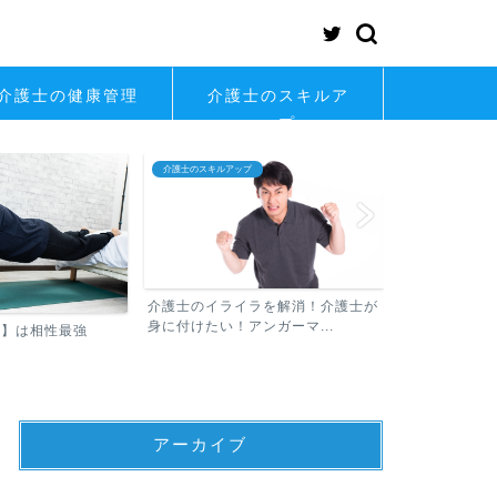
介護士の健康管理
介護士のスキルア
ップ
介護士のスキルアップ
介護士の転職
介護士のイライラを解消！介護士が
身に付けたい！アンガーマ...
士】は相性最強
介護士が知っ
アーカイブ