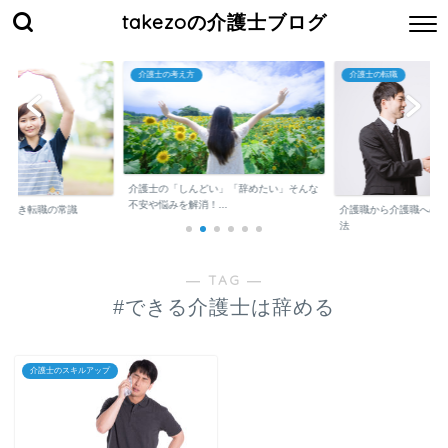
takezoの介護士ブログ
介護士の考え方
介護士の転職
介護士の「しんどい」「辞めたい」そんな
不安や悩みを解消！...
くべき転職の常識
介護職から介護職への
法
― TAG ―
#できる介護士は辞める
介護士のスキルアップ