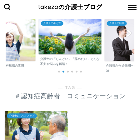
takezoの介護士ブログ
介護士の考え方
介護士の転職
介護士の「しんどい」「辞めたい」そんな
不安や悩みを解消！...
くべき転職の常識
介護職から介護職への
法
― TAG ―
＃認知症高齢者 コミュニケーション
介護士のスキルアップ