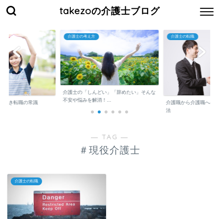
takezoの介護士ブログ
介護士の考え方
介護士の転職
介護士の「しんどい」「辞めたい」そんな
不安や悩みを解消！...
くべき転職の常識
介護職から介護職への
法
― TAG ―
＃現役介護士
介護士の転職