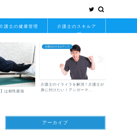
介護士の健康管理
介護士のスキルア
ップ
介護士のスキルアップ
介護士の転職
介護士のイライラを解消！介護士が
身に付けたい！アンガーマ...
士】は相性最強
介護士が知っ
アーカイブ