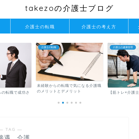
takezoの介護士ブログ
介護士の転職
介護士の考え方
介護士の転職
介護士の健康管理
未経験からの転職で気になる介護職
のメリットとデメリット
への転職で成功さ
【筋トレ×介護
― TAG ―
接遇 介護